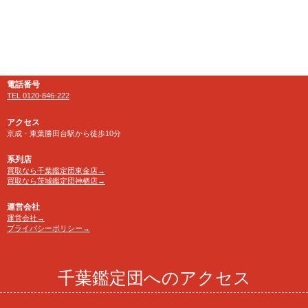
〒276-0025
千葉県八千代市勝田台南1-18-1
営業時間
10:00～24:00 年中無休
【買取受付】10：00～23：30
電話番号
TEL 0120-846-222
アクセス
京成・東葉勝田台駅から徒歩10分
系列店
買取なら千葉鑑定団東金店→
買取なら茨城鑑定団神栖店→
運営会社
運営会社→
プライバシーポリシー→
千葉鑑定団へのアクセス