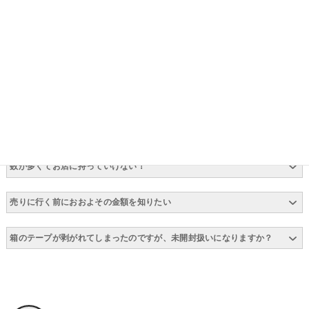
付属品が欠品していても買い取りしてもらえますか？
箱などがないフィギュアだけでも売ることができますか？
同じ商品は何個まで同額で買い取りしてもらえますか？
古くても買い取ってもらえますか？
数が多くてお店に持っていけない！
売りに行く前におおよその金額を知りたい
箱のテープが剥がれてしまったのですが、未開封扱いになりますか？