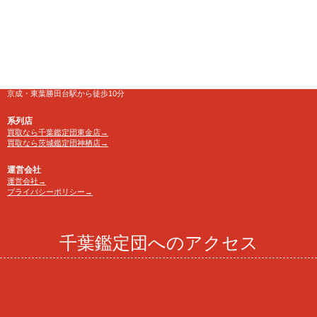
10:00～24:00 年中無休
【買取受付】10：00～23：30
電話番号
TEL 0120-846-222
アクセス
京成・東葉勝田台駅から徒歩10分
系列店
買取なら千葉鑑定団東金店→
買取なら茨城鑑定団神栖店→
運営会社
運営会社→
プライバシーポリシー→
千葉鑑定団へのアクセス