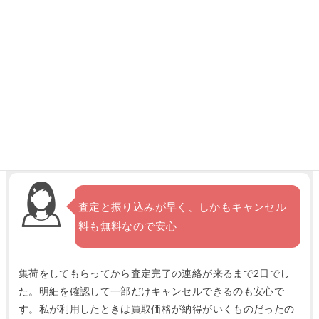
宅配買取が気軽に利用できて助かります
集荷もしてくれて、送料も無料なので簡単に利用できます。
近所で売れるところがないので、家にいながら売れるのはと
ても助かります。
査定と振り込みが早く、しかもキャンセル
料も無料なので安心
集荷をしてもらってから査定完了の連絡が来るまで2日でし
た。明細を確認して一部だけキャンセルできるのも安心で
す。私が利用したときは買取価格が納得がいくものだったの