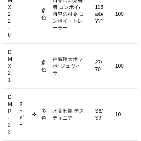
M
司令官の覚醒
X
者 コンボイ/
116
多
2
時空の司令 コ
a/b/
100
色
2
ンボイ・トレ
???
-
ーラー
b
D
M
神滅翔天ポッ
多
27/
X
ポ･ジュヴィ
100
色
70
2
ラ
1
D
M
ｽ
R
ｰ
多
水晶邪龍 デス
S6/
✜
10
-
ﾊﾟ
色
ティニア
S9
2
ｰ
2