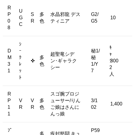
R
U
P
S
多
水晶邪龍 デス
G2/
G
10
0
R
色
ティニア
G5
C
8
ｼ
ｷ
D
ｰ
秘1/
超聖竜シデ
ｬ
M
ｸ
多
秘
✜
ン･ギャラク
ﾗ
300
3
ﾚ
色
1/Y
シー
2
1
ｯ
7
人
ﾄ
R
スゴ腕プロジ
P
V
V
多
ューサー/りん
3/1
1,400
1
R
R
色
ご娘はさんに
02
1
んっ娘
ﾌﾟ
P59
多
疾封怒闘 キュ