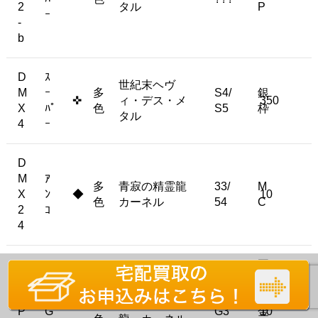
2
タル
P
ｰ
-
b
D
ｽ
世紀末ヘヴ
M
ｰ
多
S4/
銀
✜
ィ・デス・メ
350
X
ﾊﾟ
色
S5
枠
タル
4
ｰ
D
M
ｱ
多
青寂の精霊龍
33/
M
X
ﾝ
◆
10
色
カーネル
54
C
2
ｺ
4
再
録
R
U
多
青寂の精霊
P
G
G3
金
10