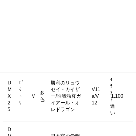
多
14a
銀
D
ﾄ
Ｖ
ー/唯我独尊ガ
900
色
/22
枠
2
ﾘ
イアール・オ
0
ｰ
レドラゴン
D
ﾋﾞ
勝利のリュウ
M
ｸ
セイ・カイザ
多
V2a
R
ﾄ
Ｖ
ー/唯我独尊ガ
1,000
色
/V3
0
ﾘ
イアール・オ
4
ｰ
レドラゴン
ｲ
D
ﾋﾞ
勝利のリュウ
ﾗ
M
ｸ
セイ・カイザ
V11
多
ｽ
X
ﾄ
Ｖ
ー/唯我独尊ガ
a/V
1,100
色
ﾄ
2
ﾘ
イアール・オ
12
違
5
ｰ
レドラゴン
い
D