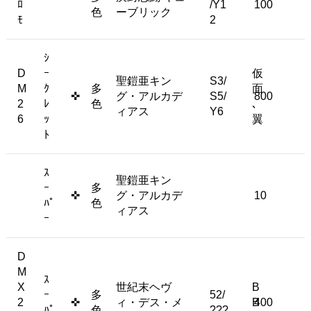
ﾛ
/Y1
100
色
ーブリック
ﾓ
2
ｼ
D
ｰ
仮
聖鎧亜キン
S3/
M
ｸ
多
面
✜
グ・アルカデ
S5/
800
2
ﾚ
色
､
ィアス
Y6
6
ｯ
翼
ﾄ
ｽ
聖鎧亜キン
ｰ
多
✜
グ・アルカデ
10
ﾊﾟ
色
ィアス
ｰ
D
M
ｽ
X
世紀末ヘヴ
B
ｰ
多
52/
2
✜
ィ・デス・メ
B
400
ﾊﾟ
色
???