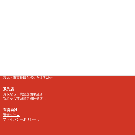
【千葉鑑定団】八千代店
住所
〒276-0025
千葉県八千代市勝田台南1-18-1
営業時間
10:00～24:00 年中無休
【買取受付】10：00～23：30
電話番号
TEL 0120-846-222
アクセス
京成・東葉勝田台駅から徒歩10分
系列店
買取なら千葉鑑定団東金店→
買取なら茨城鑑定団神栖店→
運営会社
運営会社→
プライバシーポリシー→