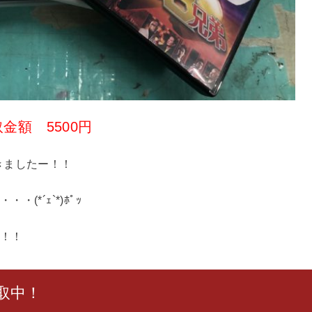
金額 5500円
きましたー！！
*´ｪ`*)ﾎﾟｯ
！！
取中！