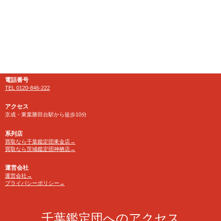
住所
〒276-0025
千葉県八千代市勝田台南1-18-1
営業時間
10:00～24:00 年中無休
【買取受付】10：00～23：30
電話番号
TEL 0120-846-222
アクセス
京成・東葉勝田台駅から徒歩10分
系列店
買取なら千葉鑑定団東金店→
買取なら茨城鑑定団神栖店→
運営会社
運営会社→
プライバシーポリシー→
千葉鑑定団へのアクセス