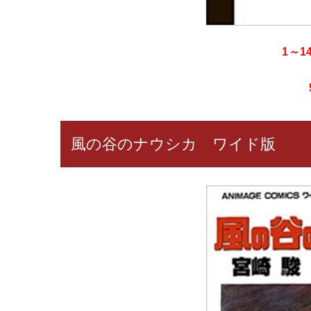
1～1
風の谷のナウシカ ワイド版