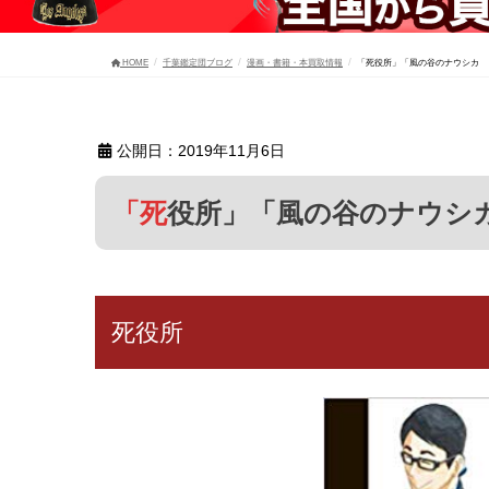
HOME
千葉鑑定団ブログ
漫画・書籍・本買取情報
「死役所」「風の谷のナウシカ 
公開日：2019年11月6日
「死役所」「風の谷のナウ
死役所