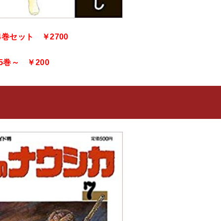
4巻セット ￥2700
5巻～ ￥200