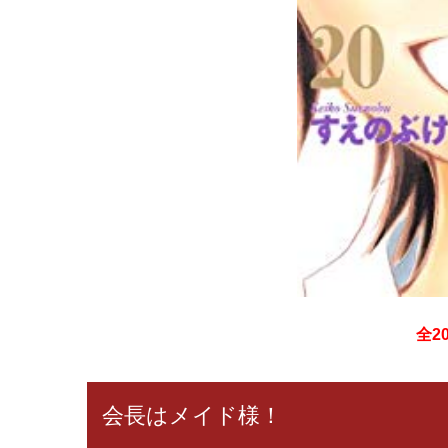
全2
会長はメイド様！