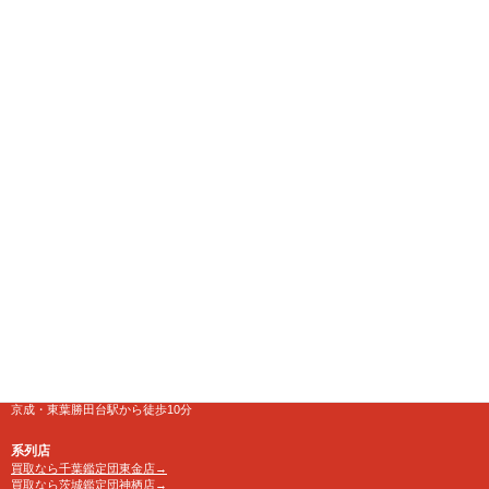
千葉県八千代市にある大型リサイクルショップ
【千葉鑑定団】八千代店
住所
〒276-0025
千葉県八千代市勝田台南1-18-1
営業時間
10:00～24:00 年中無休
【買取受付】10：00～23：30
電話番号
TEL 0120-846-222
アクセス
京成・東葉勝田台駅から徒歩10分
系列店
買取なら千葉鑑定団東金店→
買取なら茨城鑑定団神栖店→