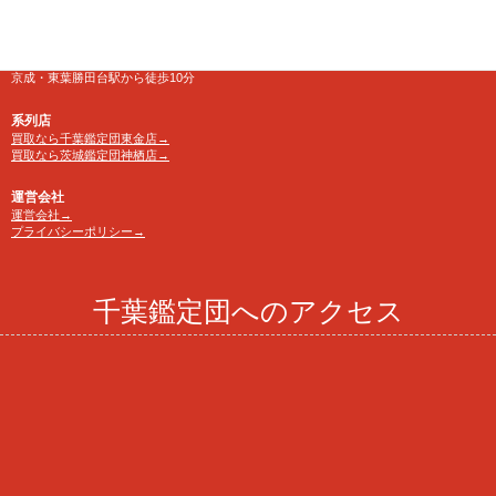
電話番号
TEL 0120-846-222
アクセス
京成・東葉勝田台駅から徒歩10分
系列店
買取なら千葉鑑定団東金店→
買取なら茨城鑑定団神栖店→
運営会社
運営会社→
プライバシーポリシー→
千葉鑑定団へのアクセス