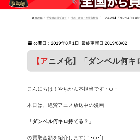
HOME
千葉鑑定団ブログ
漫画・書籍・本買取情報
【アニメ化】「ダンベル何キロ持
公開日：2019年8月1日 最終更新日:2019/08/02
【アニメ化】「ダンベル何
こんにちは！やちかん本担当です・ω・
本日は、絶賛アニメ放送中の漫画
「ダンベル何キロ持てる？」
の買取金額を紹介します(｀･ω･´)ゞ