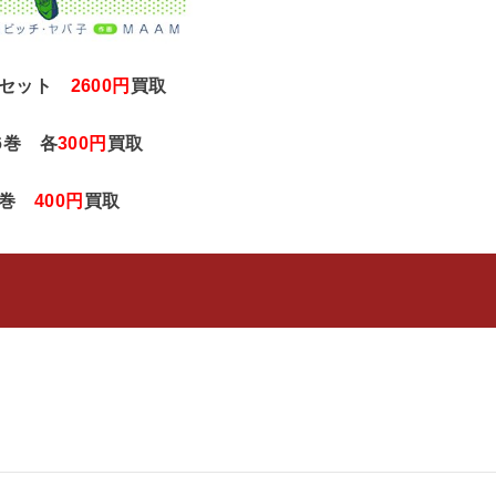
巻セット
2600円
買取
6巻 各
300円
買取
7巻
400円
買取