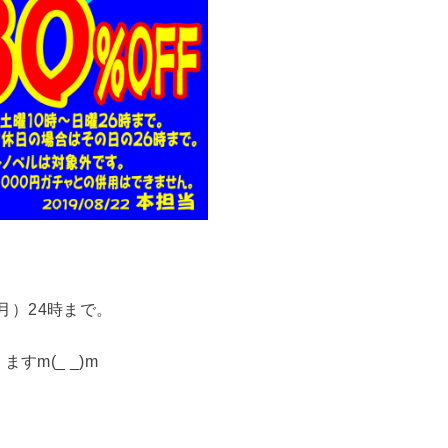
（月）24時まで。
すm(_ _)m