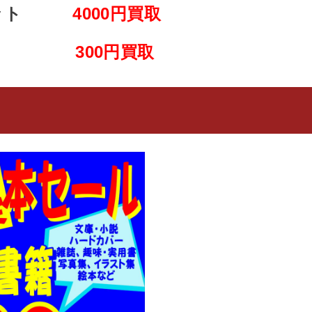
巻セット
4000
円買取
巻～
300円買取