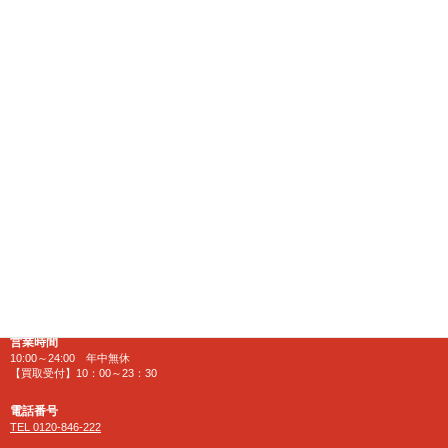
千葉県八千代市にある大型リサイクルショップ
【千葉鑑定団】八千代店
住所
〒276-0025
千葉県八千代市勝田台南1-18-1
営業時間
10:00～24:00 年中無休
【買取受付】10：00～23：30
電話番号
TEL 0120-846-222