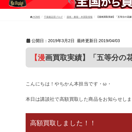
HOME
千葉鑑定団ブログ
漫画・書籍・本買取情報
【漫画買取実績】「五等分の花嫁
公開日：2019年3月2日 最終更新日:2019/04/03
【漫画買取実績】「五等分
こんにちは！やちかん本担当です・ω・
本日は講談社で高額買取した商品をお知らせします(
高額買取しました！！