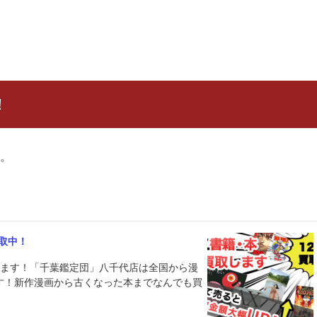
！
。
取中！
べます！「千葉鑑定団」八千代店は全国から漫
す！新作漫画から古くなった本までなんでも買