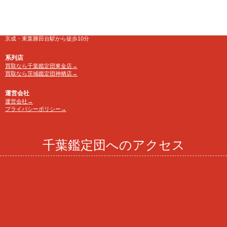
電話番号
TEL 0120-846-222
アクセス
京成・東葉勝田台駅から徒歩10分
系列店
買取なら千葉鑑定団東金店→
買取なら茨城鑑定団神栖店→
運営会社
運営会社→
プライバシーポリシー→
千葉鑑定団へのアクセス