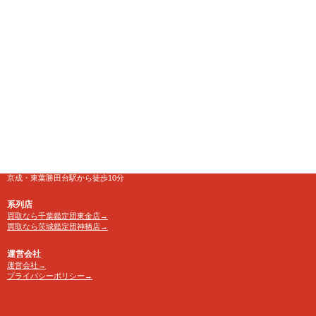
【千葉鑑定団】八千代店
住所
〒276-0025
千葉県八千代市勝田台南1-18-1
営業時間
10:00～24:00 年中無休
【買取受付】10：00～23：30
電話番号
TEL 0120-846-222
アクセス
京成・東葉勝田台駅から徒歩10分
系列店
買取なら千葉鑑定団東金店→
買取なら茨城鑑定団神栖店→
運営会社
運営会社→
プライバシーポリシー→