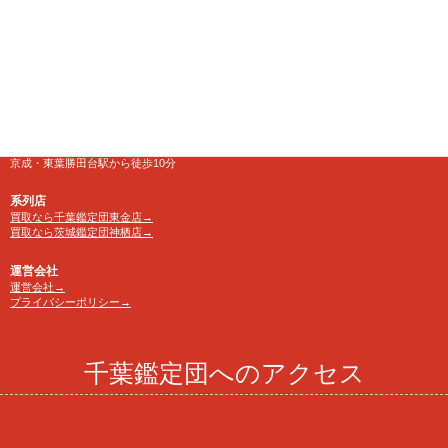
営業時間
10:00～24:00 年中無休
【買取受付】10：00～23：30
電話番号
TEL 0120-846-222
アクセス
京成・東葉勝田台駅から徒歩10分
系列店
買取なら千葉鑑定団東金店→
買取なら茨城鑑定団神栖店→
運営会社
運営会社→
プライバシーポリシー→
千葉鑑定団へのアクセス