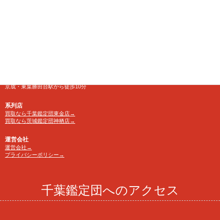
営業時間
10:00～24:00 年中無休
【買取受付】10：00～23：30
電話番号
TEL 0120-846-222
アクセス
京成・東葉勝田台駅から徒歩10分
系列店
買取なら千葉鑑定団東金店→
買取なら茨城鑑定団神栖店→
運営会社
運営会社→
プライバシーポリシー→
千葉鑑定団へのアクセス