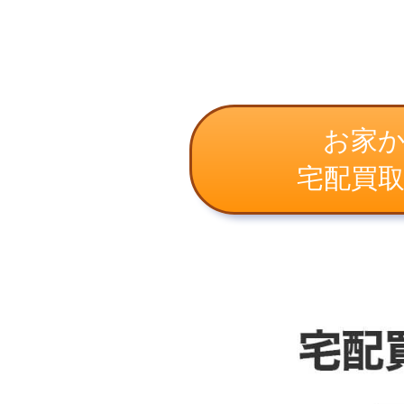
お家
宅配買