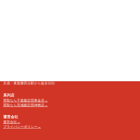
【千葉鑑定団】八千代店
住所
〒276-0025
千葉県八千代市勝田台南1-18-1
営業時間
10:00～24:00 年中無休
【買取受付】10：00～23：30
電話番号
TEL 0120-846-222
アクセス
京成・東葉勝田台駅から徒歩10分
系列店
買取なら千葉鑑定団東金店→
買取なら茨城鑑定団神栖店→
運営会社
運営会社→
プライバシーポリシー→