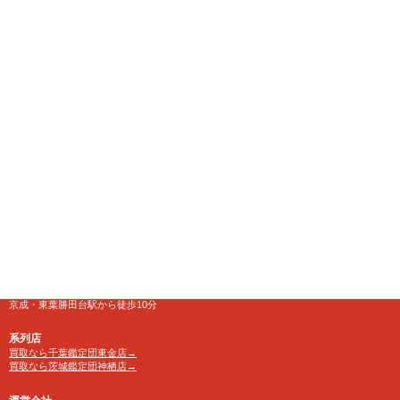
千葉県八千代市にある大型リサイクルショップ
【千葉鑑定団】八千代店
住所
〒276-0025
千葉県八千代市勝田台南1-18-1
営業時間
10:00～24:00 年中無休
【買取受付】10：00～23：30
電話番号
TEL 0120-846-222
アクセス
京成・東葉勝田台駅から徒歩10分
系列店
買取なら千葉鑑定団東金店→
買取なら茨城鑑定団神栖店→