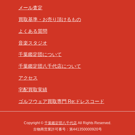
メール査定
買取基準・お売り頂けるもの
よくある質問
音楽スタジオ
千葉鑑定団について
千葉鑑定団八千代店について
アクセス
宅配買取実績
ゴルフウェア買取専門 Re:ドレスコード
Copyright ©
千葉鑑定団八千代店
All Rights Reserved.
古物商営業許可番号：第441350000920号