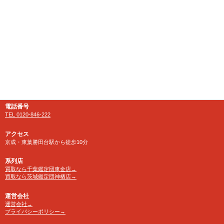
千葉県八千代市にある大型リサイクルショップ
【千葉鑑定団】八千代店
住所
〒276-0025
千葉県八千代市勝田台南1-18-1
営業時間
10:00～24:00 年中無休
【買取受付】10：00～23：30
電話番号
TEL 0120-846-222
アクセス
京成・東葉勝田台駅から徒歩10分
系列店
買取なら千葉鑑定団東金店→
買取なら茨城鑑定団神栖店→
運営会社
運営会社→
プライバシーポリシー→