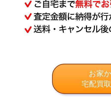
お家
宅配買