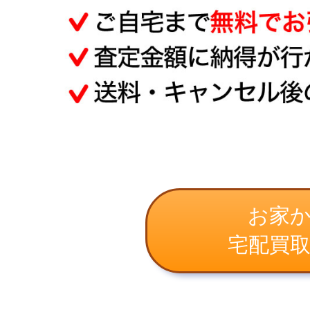
お家
宅配買