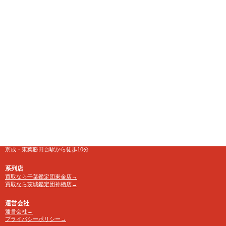
千葉県八千代市にある大型リサイクルショップ
【千葉鑑定団】八千代店
住所
〒276-0025
千葉県八千代市勝田台南1-18-1
営業時間
10:00～24:00 年中無休
【買取受付】10：00～23：30
電話番号
TEL 0120-846-222
アクセス
京成・東葉勝田台駅から徒歩10分
系列店
買取なら千葉鑑定団東金店→
買取なら茨城鑑定団神栖店→
運営会社
運営会社→
プライバシーポリシー→