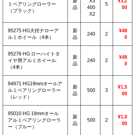
新
X3
¥3,2
ミベアリングローラー
5
品
400
00
（ブラック）
X2
95275 HG大径ナローア
新
¥48
240
2
ルミホイール（4本）
品
0
95276 HG ローハイトタ
新
¥48
イヤ用アルミホイール
240
2
品
0
（4本）
94971 HG19mmオールア
新
¥1,5
ルミベアリングローラー
500
3
品
00
（レッド）
95010 HG 19mmオール
新
¥1,0
アルミベアリングローラ
500
2
品
00
ー（ブルー）