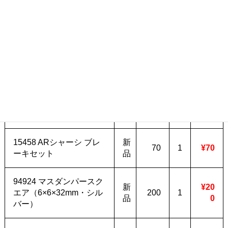
95105 HG カーボンマル
190
チワイドリヤステー
新
X3
¥85
6
（1．5mm）J－
品
95X
5
CUP2017
3
700
94993 HG ローハイト用
新
X3
¥2,8
5
ヘビーアルミホイール
品
350
00
X2
15458 ARシャーシ ブレ
新
70
1
¥70
ーキセット
品
94924 マスダンパースク
新
¥20
エア（6×6×32mm・シル
200
1
品
0
バー）