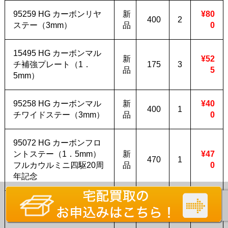
95259 HG カーボンリヤ
新
¥80
400
2
ステー（3mm）
品
0
15495 HG カーボンマル
新
¥52
チ補強プレート（1．
175
3
品
5
5mm）
95258 HG カーボンマル
新
¥40
400
1
チワイドステー（3mm）
品
0
95072 HG カーボンフロ
ントステー（1．5mm）
新
¥47
470
1
フルカウルミニ四駆20周
品
0
年記念
15459 ARシャーシ サイ
新
¥12
120
1
ドマスダンパーセット
品
0