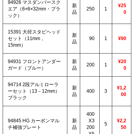
94926 マスダンパースク
新
¥25
エア（6×6×32mm・ブラ
250
1
品
0
ック）
15391 大径スタビヘッド
新
セット（11mm，
90
1
¥90
品
15mm）
94931 フロントアンダー
新
¥20
200
1
ガード（ブルー）
品
0
94714 2段アルミローラ
新
¥1,2
ーセット（13－12mm）
400
3
品
00
ブラック
400
94845 HG カーボンマル
新
X3
¥2,2
5
チ補強プレート
品
200
50
X5