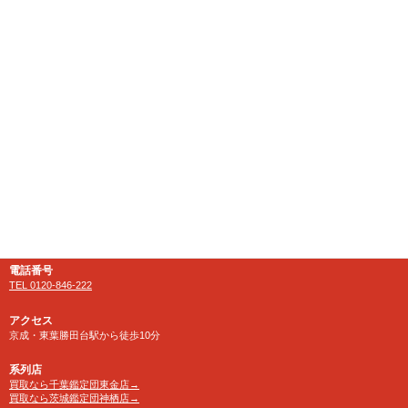
千葉県八千代市にある大型リサイクルショップ
【千葉鑑定団】八千代店
住所
〒276-0025
千葉県八千代市勝田台南1-18-1
営業時間
10:00～24:00 年中無休
【買取受付】10：00～23：30
電話番号
TEL 0120-846-222
アクセス
京成・東葉勝田台駅から徒歩10分
系列店
買取なら千葉鑑定団東金店→
買取なら茨城鑑定団神栖店→