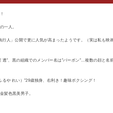
！
の一人。
執行人」公開で更に人気が高まったようです。（実は私も映
 透”、黒の組織でのメンバー名は”バーボン”…複数の顔と名
ふるや れい）”29歳独身、右利き！趣味ボクシング！
金髪色黒美男子。