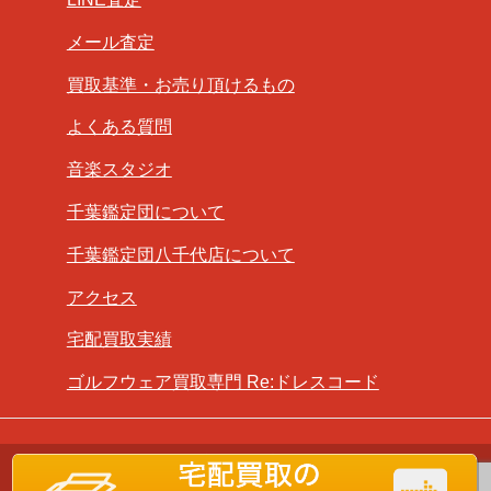
メール査定
買取基準・お売り頂けるもの
よくある質問
音楽スタジオ
千葉鑑定団について
千葉鑑定団八千代店について
アクセス
宅配買取実績
ゴルフウェア買取専門 Re:ドレスコード
Copyright ©
千葉鑑定団八千代店
All Rights Reserved.
古物商営業許可番号：第441350000920号