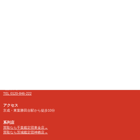
千葉県八千代市にある大型リサイクルショップ
【千葉鑑定団】八千代店
住所
〒276-0025
千葉県八千代市勝田台南1-18-1
営業時間
10:00～24:00 年中無休
【買取受付】10：00～23：30
電話番号
TEL 0120-846-222
アクセス
京成・東葉勝田台駅から徒歩10分
系列店
買取なら千葉鑑定団東金店→
買取なら茨城鑑定団神栖店→