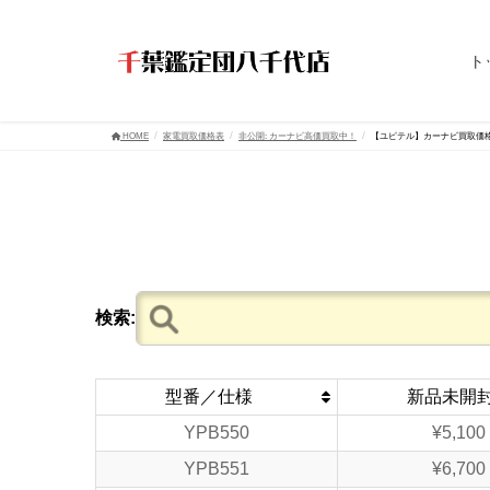
ト
HOME
家電買取価格表
非公開: カーナビ高価買取中！
【ユピテル】カーナビ買取価
検索:
型番／仕様
新品未開
YPB550
¥5,100
YPB551
¥6,700