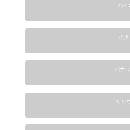
パイオ
イク
パナソニ
ケンウ