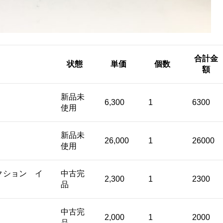
合計金
状態
単価
個数
額
新品未
6,300
1
6300
使用
新品未
26,000
1
26000
使用
クション イ
中古完
2,300
1
2300
品
中古完
2,000
1
2000
品