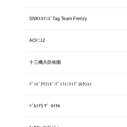
SNKﾋﾛｲﾝｽﾞTag Team Frenzy
AOﾃﾆｽ2
十三機兵防衛圏
ﾃﾞｯﾄﾞｱｲﾗﾝﾄﾞ:ﾃﾞｨﾌｨﾆﾃｨﾌﾞｺﾚｸｼｮﾝ
ﾍﾟﾙｿﾅ5 ｻﾞ･ﾛｲﾔﾙ