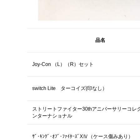
品名
Joy-Con （L）（R）セット
switch Lite ターコイズ(印なし）
ストリートファイター30thアニバーサリーコレ
ンターナショナル
ｻﾞ･ｷﾝｸﾞ･ｵﾌﾞ･ﾌｧｲﾀｰｽﾞXⅣ（ケース傷みあり）