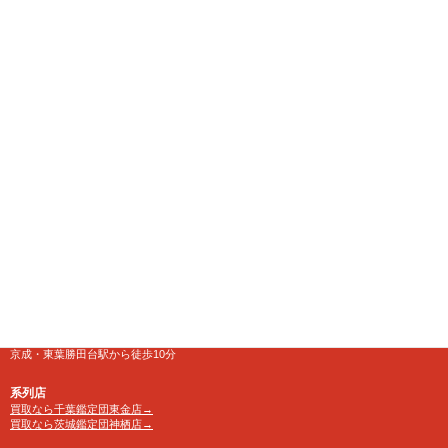
千葉県八千代市にある大型リサイクルショップ
【千葉鑑定団】八千代店
住所
〒276-0025
千葉県八千代市勝田台南1-18-1
営業時間
10:00～24:00 年中無休
【買取受付】10：00～23：30
電話番号
TEL 0120-846-222
アクセス
京成・東葉勝田台駅から徒歩10分
系列店
買取なら千葉鑑定団東金店→
買取なら茨城鑑定団神栖店→