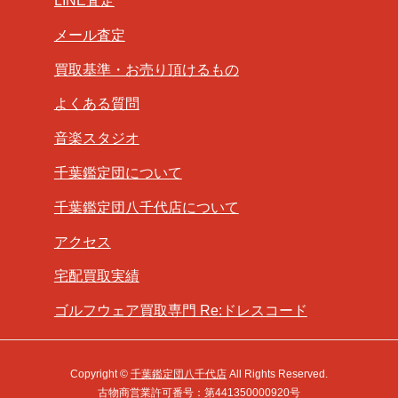
LINE査定
メール査定
買取基準・お売り頂けるもの
よくある質問
音楽スタジオ
千葉鑑定団について
千葉鑑定団八千代店について
アクセス
宅配買取実績
ゴルフウェア買取専門 Re:ドレスコード
Copyright ©
千葉鑑定団八千代店
All Rights Reserved.
古物商営業許可番号：第441350000920号