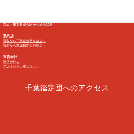
電話番号
TEL 0120-846-222
アクセス
京成・東葉勝田台駅から徒歩10分
系列店
買取なら千葉鑑定団東金店→
買取なら茨城鑑定団神栖店→
運営会社
運営会社→
プライバシーポリシー→
千葉鑑定団へのアクセス