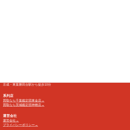
千葉県八千代市にある大型リサイクルショップ
【千葉鑑定団】八千代店
住所
〒276-0025
千葉県八千代市勝田台南1-18-1
営業時間
10:00～24:00 年中無休
【買取受付】10：00～23：30
電話番号
TEL 0120-846-222
アクセス
京成・東葉勝田台駅から徒歩10分
系列店
買取なら千葉鑑定団東金店→
買取なら茨城鑑定団神栖店→
運営会社
運営会社→
プライバシーポリシー→