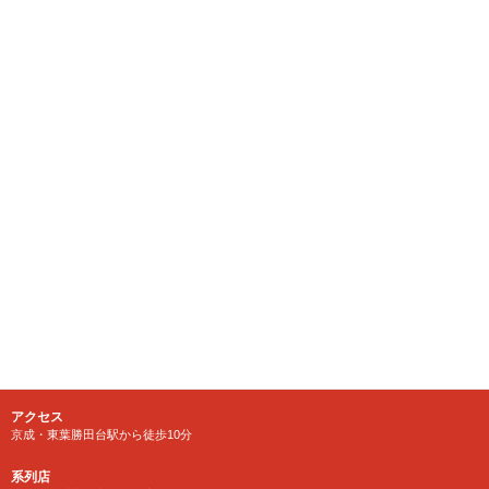
千葉県八千代市にある大型リサイクルショップ
【千葉鑑定団】八千代店
住所
〒276-0025
千葉県八千代市勝田台南1-18-1
営業時間
10:00～24:00 年中無休
【買取受付】10：00～23：30
電話番号
TEL 0120-846-222
アクセス
京成・東葉勝田台駅から徒歩10分
系列店