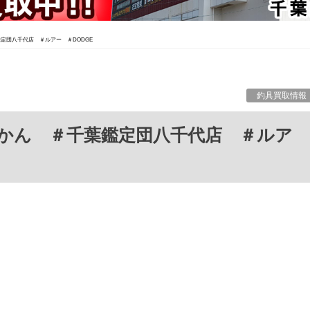
葉鑑定団八千代店 ＃ルアー ＃DODGE
釣具買取情報