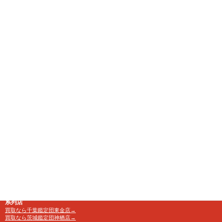
千葉県八千代市にある大型リサイクルショップ
【千葉鑑定団】八千代店
住所
〒276-0025
千葉県八千代市勝田台南1-18-1
営業時間
10:00～24:00 年中無休
【買取受付】10：00～23：30
電話番号
TEL 0120-846-222
アクセス
京成・東葉勝田台駅から徒歩10分
系列店
買取なら千葉鑑定団東金店→
買取なら茨城鑑定団神栖店→