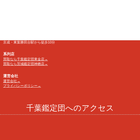
10:00～24:00 年中無休
【買取受付】10：00～23：30
電話番号
TEL 0120-846-222
アクセス
京成・東葉勝田台駅から徒歩10分
系列店
買取なら千葉鑑定団東金店→
買取なら茨城鑑定団神栖店→
運営会社
運営会社→
プライバシーポリシー→
千葉鑑定団へのアクセス