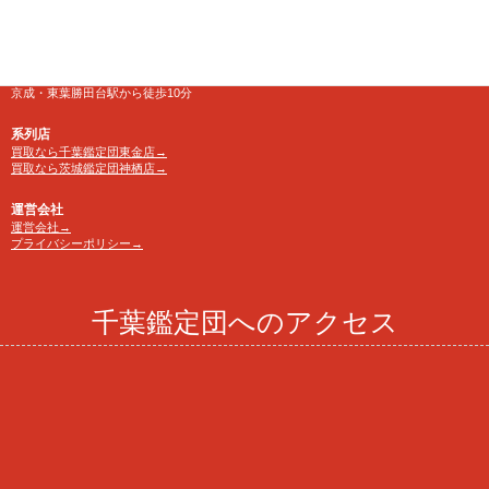
電話番号
TEL 0120-846-222
アクセス
京成・東葉勝田台駅から徒歩10分
系列店
買取なら千葉鑑定団東金店→
買取なら茨城鑑定団神栖店→
運営会社
運営会社→
プライバシーポリシー→
千葉鑑定団へのアクセス