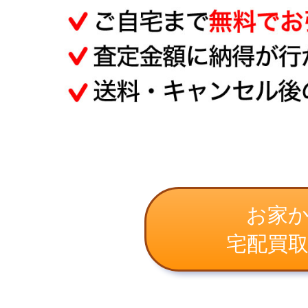
お家
宅配買