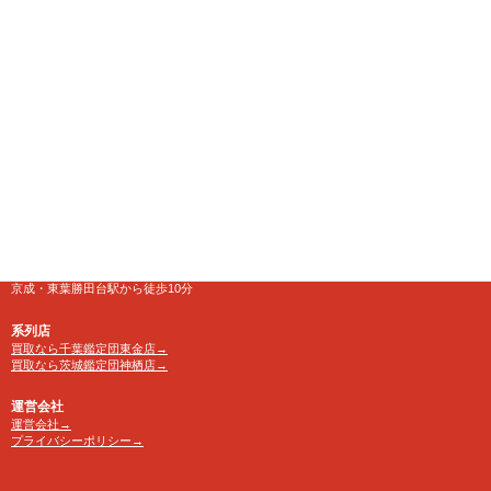
【千葉鑑定団】八千代店
住所
〒276-0025
千葉県八千代市勝田台南1-18-1
営業時間
10:00～24:00 年中無休
【買取受付】10：00～23：30
電話番号
TEL 0120-846-222
アクセス
京成・東葉勝田台駅から徒歩10分
系列店
買取なら千葉鑑定団東金店→
買取なら茨城鑑定団神栖店→
運営会社
運営会社→
プライバシーポリシー→