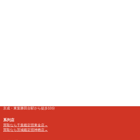
千葉県八千代市にある大型リサイクルショップ
【千葉鑑定団】八千代店
住所
〒276-0025
千葉県八千代市勝田台南1-18-1
営業時間
10:00～24:00 年中無休
【買取受付】10：00～23：30
電話番号
TEL 0120-846-222
アクセス
京成・東葉勝田台駅から徒歩10分
系列店
買取なら千葉鑑定団東金店→
買取なら茨城鑑定団神栖店→