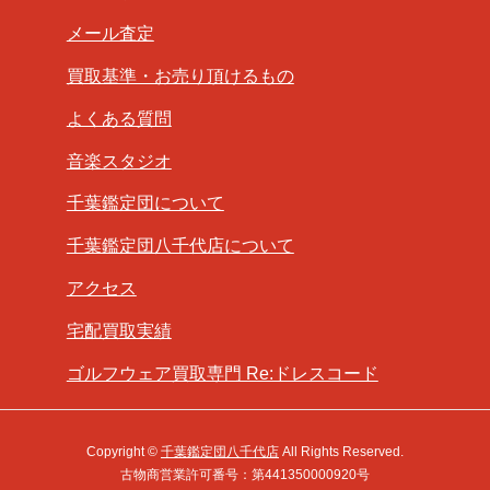
メール査定
買取基準・お売り頂けるもの
よくある質問
音楽スタジオ
千葉鑑定団について
千葉鑑定団八千代店について
アクセス
宅配買取実績
ゴルフウェア買取専門 Re:ドレスコード
Copyright ©
千葉鑑定団八千代店
All Rights Reserved.
古物商営業許可番号：第441350000920号