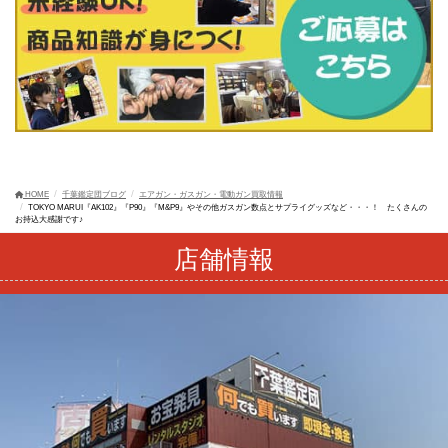
HOME
千葉鑑定団ブログ
エアガン・ガスガン・電動ガン買取情報
TOKYO MARUI『AK102』『P90』『M&P9』やその他ガスガン数点とサプライグッズなど・・・！ たくさんの
お持込大感謝です♪
店舗情報