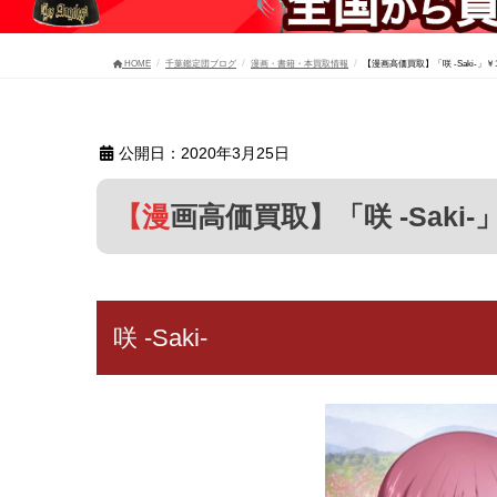
HOME
千葉鑑定団ブログ
漫画・書籍・本買取情報
【漫画高価買取】「咲 -Saki-」￥1
公開日：2020年3月25日
【漫画高価買取】「咲 -Saki-
咲 -Saki-