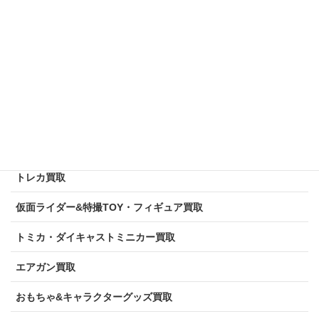
スーパーミニプラ＆SMP買取
METAL BUILD買取
超合金シリーズ買取
ホットトイズ買取
ミニ四駆買取
トレカ買取
仮面ライダー&特撮TOY・フィギュア買取
トミカ・ダイキャストミニカー買取
エアガン買取
おもちゃ&キャラクターグッズ買取