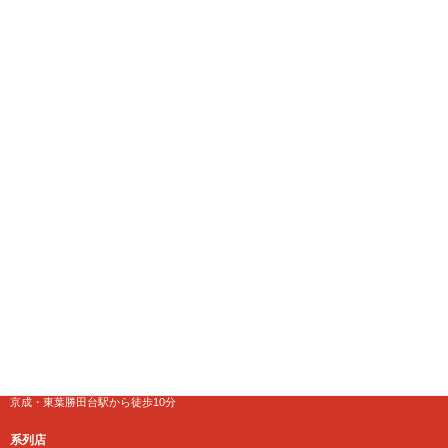
千葉県八千代市にある大型リサイクルショップ
【千葉鑑定団】八千代店
住所
〒276-0025
千葉県八千代市勝田台南1-18-1
営業時間
10:00～24:00 年中無休
【買取受付】10：00～23：30
電話番号
TEL 0120-846-222
アクセス
京成・東葉勝田台駅から徒歩10分
系列店