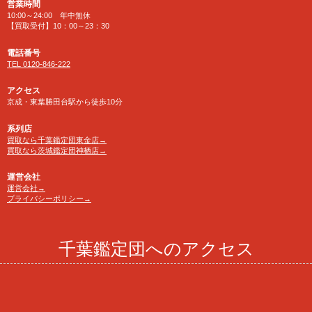
営業時間
10:00～24:00 年中無休
【買取受付】10：00～23：30
電話番号
TEL 0120-846-222
アクセス
京成・東葉勝田台駅から徒歩10分
系列店
買取なら千葉鑑定団東金店→
買取なら茨城鑑定団神栖店→
運営会社
運営会社→
プライバシーポリシー→
千葉鑑定団へのアクセス