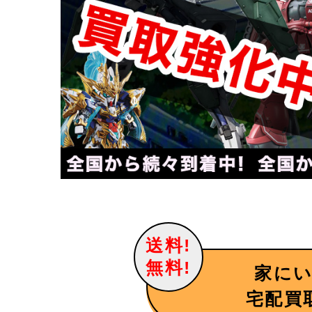
送料!
無料!
家に
宅配買